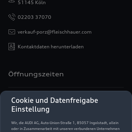
51145 Köln
02203 37070
verkauf-porz@fleischhauer.com
Kontaktdaten herunterladen
Öffnungszeiten
Verkauf
Cookie und Datenfreigabe
Geschlossen
,
öffnet am
Montag 09:00
Einstellung
Service
Wir, die AUDI AG, Auto-Union-Straße 1, 85057 Ingolstadt, allein
Geschlossen
,
öffnet am
Montag 07:00
oder in Zusammenarbeit mit unseren verbundenen Unternehmen