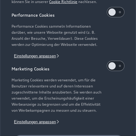
können Sie in unserer
Cookie Richtlinie
nachlesen.
Kaufen & leasen
Alle Modelle
Performance Cookies
Modelle vergleichen
Service & Zubehör
Performance Cookies sammeln Informationen
Neuwagensuche
darüber, wie unsere Webseite genutzt wird (z. B.
Elektromodelle
Anzahl der Besuche, Verweildauer). Diese Cookies
Gebrauchtwagensuche
Support
werden zur Optimierung der Webseite verwendet.
Saisonale Angebote
Plug-in-Hybride
Gebrauchtwagen
Einstellungen anpassen
Audi Services
Über Audi
Kundenservice
Finanzierung
Marketing Cookies
Garantie
Händlersuche
Aktionen & Angebote
Unternehmen
Marketing Cookies werden verwendet, um für die
Audi digital services
Benutzer relevantere und auf deren Interessen
Audi Code
Geschäftskunden
Karriere
zugeschnittene Inhalte anzubieten. Sie werden auch
myAudi
verwendet, um die Erscheinungshäufigkeit einer
Häufige Fragen (FAQ)
Investor Relations
Werbeanzeige zu begrenzen und um die Effektivität
© 2026 AUDI AG. Alle Rechte vorbehalten
von Werbekampagnen zu messen und zu steuern.
Audi Online Beratung
Presse & Media Center
Impressum
Rechtliches
Hinweisgebersystem
Einstellungen anpassen
Online-Terminvereinbarung
Datenschutz
Datenschutzinformation
Cookie-Einstellungen
Servicekontakt