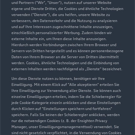
und Partnern ("Wir", "Unser"), nutzen auf unserer Website
eigene und Dienste Dritter, die Cookies und ähnliche Technologien
Teile & Zubehörverkauf
verwenden ("Dienste"), die uns helfen, unsere Website zu
Geschlossen
,
öffnet am
Montag 07:30
verbessern, den Datenverkehr und die Nutzung zu analysieren
und auf Ihre Interessen zugeschnittene Inhalte anzuzeigen,
einschließlich personalisierter Werbung. Zudem binden wir
externe Inhalte ein, um Ihnen diese Inhalte anzuzeigen.
Hierdurch werden Verbindungen zwischen Ihrem Browser und
Servern von Dritten hergestellt und es können personenbezogene
Daten von Ihrem Browser an die Server von Dritten übermittelt
werden. Cookies, ähnliche Technologien und die Einbindung von
externen Inhalten werden nachfolgend als „Dienste“ bezeichnet.
Um diese Dienste nutzen zu können, benötigen wir Ihre
Einwilligung. Mit einem Klick auf "Alle akzeptieren" erteilen Sie
Ihre Einwilligung zur Verwendung aller Dienste. Sie können auch
einzelne Einwilligungen erteilen, indem Sie die Schieberegler für
jede Cookie-Kategorie einzeln anklicken und diese Einstellungen
durch Klicken auf "Einstellungen speichern und fortfahren"
speichern. Falls Sie keinen der Schieberegler anklicken, werden
nur die notwendigen Cookies (z. B. der Ensighten Privacy
Zur Inspektion
Manager, unser Einwilligungsmanagementtool) verwendet. Sie
sind nicht gesetzlich verpflichtet, in die Verwendung von Cookies